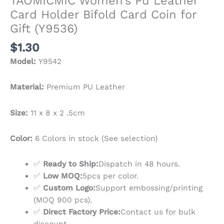
TAOMICMIC Women’s Pu Leather
Card Holder Bifold Card Coin for
Gift (Y9536)
$
1.30
Model:
Y9542
Material:
Premium PU Leather
Size:
11 x 8 x 2 .5cm
Color:
6 Colors in stock (See selection)
✅
Ready to Ship:
Dispatch in 48 hours.
✅
Low MOQ:
5pcs per color.
✅
Custom Logo:
Support embossing/printing
(MOQ 900 pcs).
✅
Direct Factory Price:
Contact us for bulk
discount.