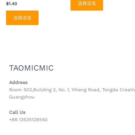
选择选项
$
1.40
页
页
面
面
选择选项
上
上
选
选
择
择
这
这
些
些
选
选
项
项
TAOMICMIC
Address
Room 502,Building 2, No. 1, Yiheng Road, Tongda Creativ
Guangzhou
Call Us
+86 13535128540