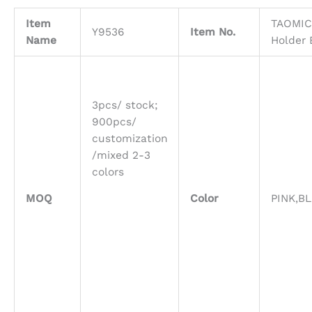
Item
TAOMIC
Y9536
Item No.
Name
Holder 
3pcs/ stock;
900pcs/
customization
/mixed 2-3
colors
MOQ
Color
PINK,B