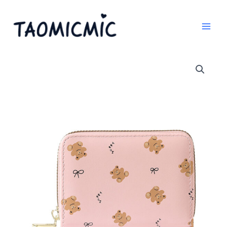
跳
至
内
容
TAOMICMIC
Women's
Pu
Leather
Card
Holder
Bifold
Card
Coin
for
Gift
(Y9536)
数
量