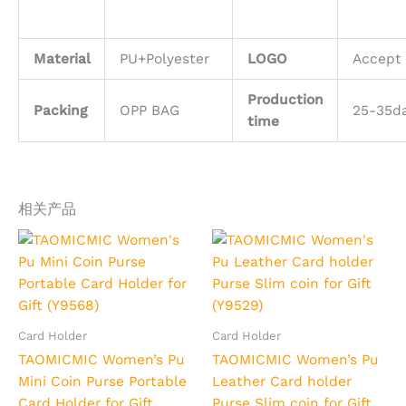
Material
PU+Polyester
LOGO
Accept 
Production
Packing
OPP BAG
25-35d
time
相关产品
本
本
产
产
品
品
有
有
多
多
Card Holder
Card Holder
种
种
TAOMICMIC Women’s Pu
TAOMICMIC Women’s Pu
变
变
Mini Coin Purse Portable
Leather Card holder
体。
体。
Card Holder for Gift
Purse Slim coin for Gift