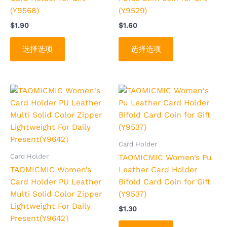
可
可
(Y9568)
(Y9529)
在
在
$
1.90
$
1.60
产
产
品
品
选择选项
选择选项
页
页
面
面
上
上
选
选
本
本
择
择
产
产
这
这
品
品
些
些
有
有
选
选
多
多
Card Holder
项
项
种
种
Card Holder
TAOMICMIC Women’s Pu
变
变
TAOMICMIC Women’s
Leather Card Holder
体。
体。
Card Holder PU Leather
Bifold Card Coin for Gift
可
可
Multi Solid Color Zipper
(Y9537)
在
在
Lightweight For Daily
$
1.30
产
产
Present(Y9642）
品
品