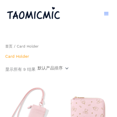
跳
至
内
容
首页
/ Card Holder
Card Holder
显示所有 9 结果
本
本
产
产
品
品
有
有
多
多
种
种