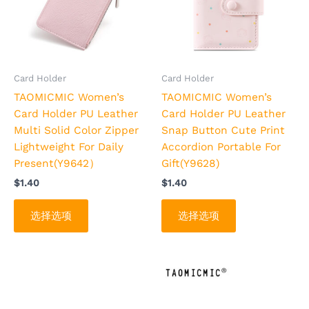
多
多
种
种
变
变
体。
体。
可
可
Card Holder
Card Holder
在
在
TAOMICMIC Women’s
TAOMICMIC Women’s
产
产
Card Holder PU Leather
Card Holder PU Leather
品
品
Multi Solid Color Zipper
Snap Button Cute Print
页
页
Lightweight For Daily
Accordion Portable For
面
面
Present(Y9642）
Gift(Y9628)
上
上
$
1.40
$
1.40
选
选
择
择
选择选项
选择选项
这
这
些
些
选
选
项
项
本
本
产
产
品
品