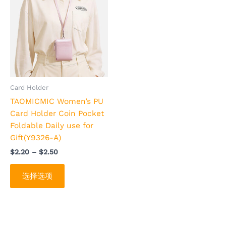
范
品
围：
$2.20
有
至
多
$2.50
种
变
体。
可
Card Holder
在
TAOMICMIC Women’s PU
产
Card Holder Coin Pocket
品
Foldable Daily use for
页
Gift(Y9326-A)
面
$
2.20
–
$
2.50
上
选
选择选项
择
这
些
选