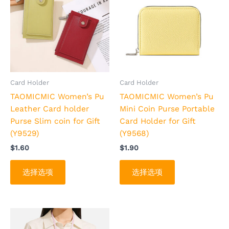
品
品
有
有
多
多
种
种
变
变
体。
体。
可
可
Card Holder
Card Holder
在
在
TAOMICMIC Women’s Pu
TAOMICMIC Women’s Pu
产
产
Leather Card holder
Mini Coin Purse Portable
品
品
Purse Slim coin for Gift
Card Holder for Gift
页
页
(Y9529)
(Y9568)
面
面
$
1.60
$
1.90
上
上
选
选
选择选项
选择选项
择
择
这
这
些
些
选
选
价
本
格
项
项
产