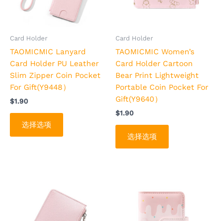
变
变
体。
体。
可
可
Card Holder
Card Holder
在
在
TAOMICMIC Lanyard
TAOMICMIC Women’s
产
产
Card Holder PU Leather
Card Holder Cartoon
品
品
Slim Zipper Coin Pocket
Bear Print Lightweight
页
页
For Gift(Y9448）
Portable Coin Pocket For
面
面
Gift(Y9640）
$
1.90
上
上
$
1.90
选
选
选择选项
择
择
选择选项
这
这
些
些
选
选
项
项
本
本
产
产
品
品
有
有