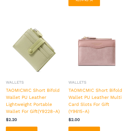
这
这
些
些
选
选
项
项
本
本
产
产
品
品
有
有
多
多
种
种
变
变
体。
体。
可
可
WALLETS
WALLETS
在
在
TAOMICMIC Short Bifold
TAOMICMIC Short Bifold
产
产
Wallet PU Leather
Wallet PU Leather Multi
品
品
Lightweight Portable
Card Slots For Gift
页
页
Wallet For Gift(Y9228-A)
(Y9615-A)
面
面
$
2.20
$
2.00
上
上
选
选