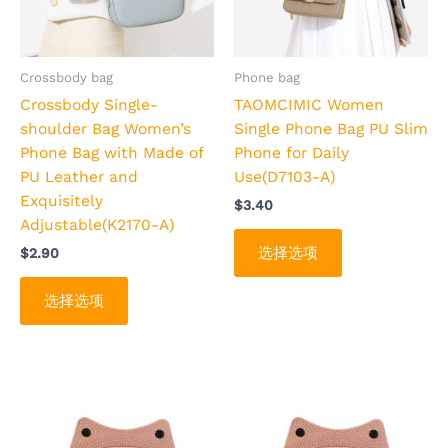
变
变
体。
体。
可
可
Crossbody bag
Phone bag
在
在
Crossbody Single-
TAOMCIMIC Women
产
产
shoulder Bag Women’s
Single Phone Bag PU Slim
品
品
Phone Bag with Made of
Phone for Daily
页
页
PU Leather and
Use(D7103-A)
面
面
Exquisitely
$
3.40
上
上
Adjustable(K2170-A)
选
选
选择选项
$
2.90
择
择
这
这
选择选项
些
些
选
选
项
项
本
本
产
产
品
品