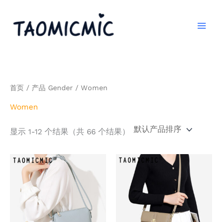
跳
至
内
容
首页
/ 产品 Gender / Women
Women
显示 1-12 个结果（共 66 个结果）
本
本
产
产
品
品
有
有
多
多
种
种