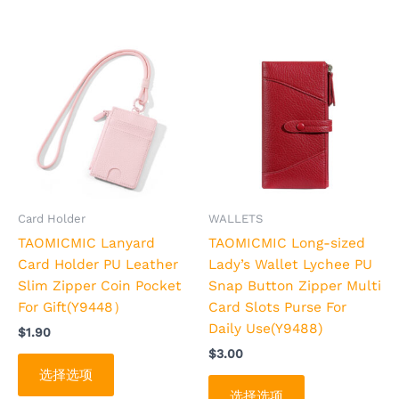
选
选
项
项
本
本
产
产
品
品
有
有
多
多
种
种
变
变
体。
体。
可
可
Card Holder
WALLETS
在
在
TAOMICMIC Lanyard
TAOMICMIC Long-sized
产
产
Card Holder PU Leather
Lady’s Wallet Lychee PU
品
品
Slim Zipper Coin Pocket
Snap Button Zipper Multi
页
页
For Gift(Y9448）
Card Slots Purse For
面
面
Daily Use(Y9488)
$
1.90
上
上
$
3.00
选
选
选择选项
择
择
选择选项