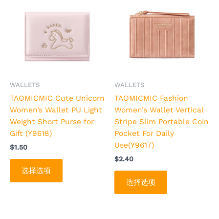
品
品
有
有
多
多
种
种
变
变
体。
体。
可
可
WALLETS
WALLETS
在
在
TAOMICMIC Cute Unicorn
TAOMICMIC Fashion
产
产
Women’s Wallet PU Light
Women’s Wallet Vertical
品
品
Weight Short Purse for
Stripe Slim Portable Coin
页
页
Gift (Y9618)
Pocket For Daily
面
面
Use(Y9617)
$
1.50
上
上
$
2.40
选
选
选择选项
择
择
选择选项
这
这
些
些
选
选