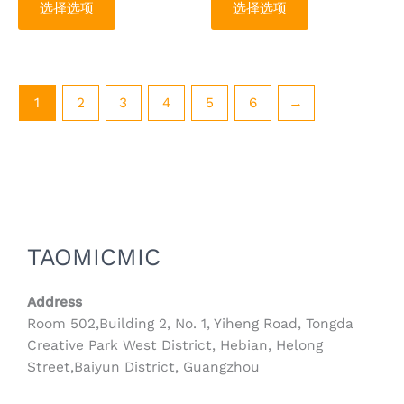
选择选项
选择选项
择
择
这
这
些
些
选
选
项
项
1
2
3
4
5
6
→
TAOMICMIC
Address
Room 502,Building 2, No. 1, Yiheng Road, Tongda
Creative Park West District, Hebian, Helong
Street,Baiyun District, Guangzhou