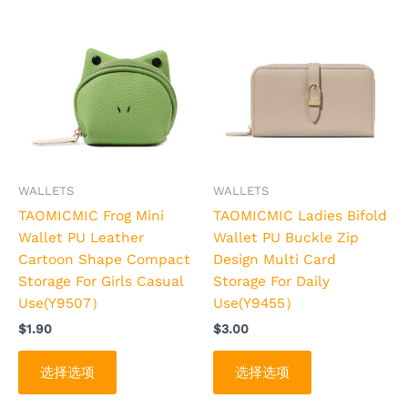
项
项
本
本
产
产
品
品
有
有
多
多
种
种
变
变
体。
体。
可
可
WALLETS
WALLETS
在
在
TAOMICMIC Frog Mini
TAOMICMIC Ladies Bifold
产
产
Wallet PU Leather
Wallet PU Buckle Zip
品
品
Cartoon Shape Compact
Design Multi Card
页
页
Storage For Girls Casual
Storage For Daily
面
面
Use(Y9507）
Use(Y9455）
上
上
$
1.90
$
3.00
选
选
择
择
选择选项
选择选项
这
这
些
些