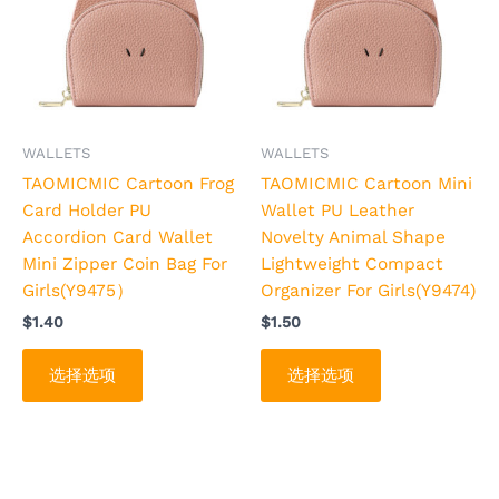
有
有
多
多
种
种
变
变
体。
体。
可
可
WALLETS
WALLETS
在
在
TAOMICMIC Cartoon Frog
TAOMICMIC Cartoon Mini
产
产
Card Holder PU
Wallet PU Leather
品
品
Accordion Card Wallet
Novelty Animal Shape
页
页
Mini Zipper Coin Bag For
Lightweight Compact
面
面
Girls(Y9475）
Organizer For Girls(Y9474)
上
上
$
1.40
$
1.50
选
选
择
择
选择选项
选择选项
这
这
些
些
选
选
项
项
本
本
产
产