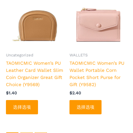
项
项
产
产
品
品
有
有
多
多
种
种
变
变
体。
体。
可
可
Uncategorized
WALLETS
在
在
TAOMICMIC Women’s PU
TAOMICMIC Women’s PU
产
产
Leather Card Wallet Slim
Wallet Portable Corn
品
品
Coin Organizer Great Gift
Pocket Short Purse for
页
页
Choice (Y9569)
Gift (Y9582)
面
面
$
1.40
$
2.40
上
上
选
选
选择选项
选择选项
择
择
这
这
些
些
选
选