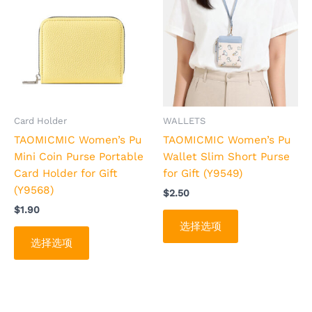
品
品
有
有
多
多
种
种
变
变
体。
体。
可
可
Card Holder
WALLETS
在
在
TAOMICMIC Women’s Pu
TAOMICMIC Women’s Pu
产
产
Mini Coin Purse Portable
Wallet Slim Short Purse
品
品
Card Holder for Gift
for Gift (Y9549)
页
页
(Y9568)
$
2.50
面
面
$
1.90
上
上
选择选项
选
选
选择选项
择
择
这
这
些
些
选
选
本
本