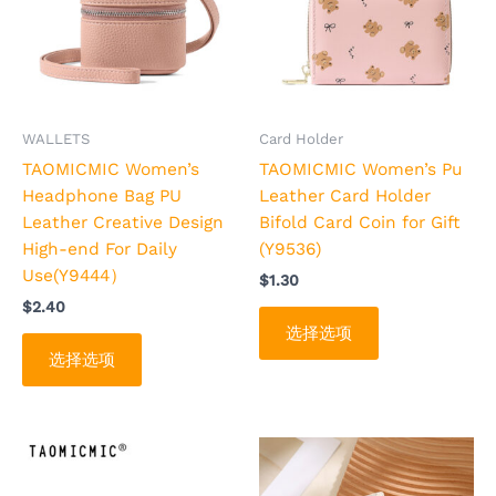
多
多
种
种
变
变
体。
体。
可
可
WALLETS
Card Holder
在
在
TAOMICMIC Women’s
TAOMICMIC Women’s Pu
产
产
Headphone Bag PU
Leather Card Holder
品
品
Leather Creative Design
Bifold Card Coin for Gift
页
页
High-end For Daily
(Y9536)
面
面
Use(Y9444）
$
1.30
上
上
$
2.40
选
选
选择选项
择
择
选择选项
这
这
些
些
选
选
项
项
本
本
产
产