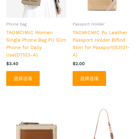
变
变
体。
体。
可
可
Phone bag
Passport Holder
在
在
TAOMCIMIC Women
TAOMICMIC Pu Leather
产
产
Single Phone Bag PU Slim
Passport Holder Biflod
品
品
Phone for Daily
Slim for Passport(S3121-
页
页
Use(D7103-A)
A)
面
面
$
3.40
$
2.00
上
上
选
选
选择选项
选择选项
择
择
这
这
些
些
选
选
本
本
项
项
产
产
品
品
有
有
多
多