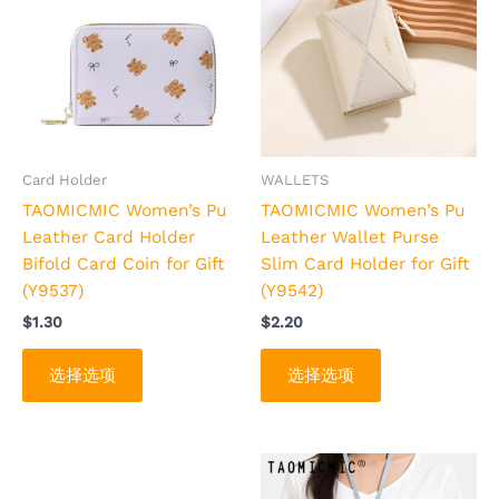
品
品
有
有
多
多
种
种
变
变
体。
体。
可
可
Card Holder
WALLETS
在
在
TAOMICMIC Women’s Pu
TAOMICMIC Women’s Pu
产
产
Leather Card Holder
Leather Wallet Purse
品
品
Bifold Card Coin for Gift
Slim Card Holder for Gift
页
页
(Y9537)
(Y9542)
面
面
$
1.30
$
2.20
上
上
选
选
选择选项
选择选项
择
择
这
这
些
些
选
选
本
本
项
项
产
产