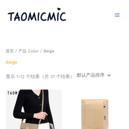
跳
至
内
容
首页
/ 产品 Color / Beige
Beige
显示 1-12 个结果（共 21 个结果）
本
本
产
产
品
品
有
有
多
多
种
种