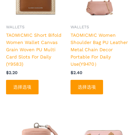
种
种
变
变
体。
体。
可
可
WALLETS
WALLETS
在
在
TAOMICMIC Short Bifold
TAOMICMIC Women
产
产
Women Wallet Canvas
Shoulder Bag PU Leather
品
品
Grain Woven PU Multi
Metal Chain Decor
页
页
Card Slots For Daily
Portable For Daily
面
面
(Y9583)
Use(Y9470）
上
上
$
2.20
$
2.40
选
选
择
择
选择选项
选择选项
这
这
些
些
选
选
项
项
本
本
产
产
品
品
有
有