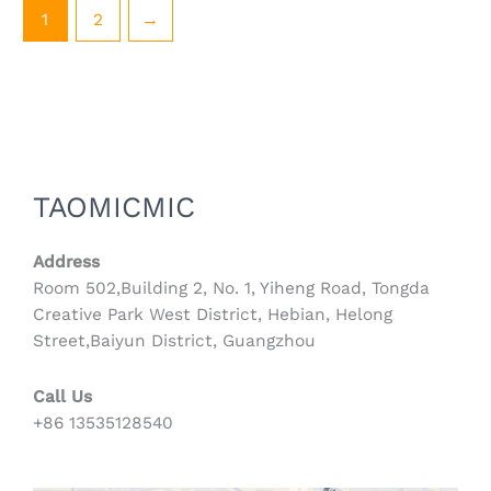
项
项
1
2
→
TAOMICMIC
Address
Room 502,Building 2, No. 1, Yiheng Road, Tongda
Creative Park West District, Hebian, Helong
Street,Baiyun District, Guangzhou
Call Us
+86 13535128540