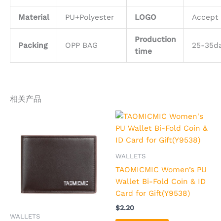
Material
PU+Polyester
LOGO
Accept 
Production
Packing
OPP BAG
25-35d
time
相关产品
本
本
产
产
品
品
有
有
WALLETS
多
多
TAOMICMIC Women’s PU
种
种
Wallet Bi-Fold Coin & ID
变
变
Card for Gift(Y9538)
体。
体。
$
2.20
可
可
WALLETS