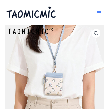
跳
至
内
容
TAOMICMIC
Women's
Pu
Wallet
Slim
Short
Purse
for
Gift
(Y9549)
数
量