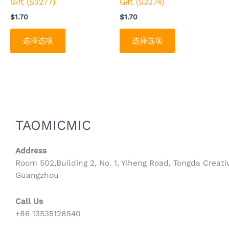
Gift (S3277)
Gift (S3274)
在
在
$
1.70
$
1.70
产
产
品
品
选择选项
选择选项
页
页
面
面
上
上
选
选
择
择
这
这
些
些
TAOMICMIC
选
选
项
项
Address
Room 502,Building 2, No. 1, Yiheng Road, Tongda Creativ
Guangzhou
Call Us
+86 13535128540