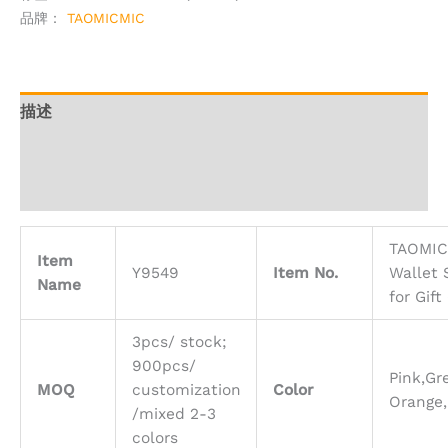
品牌：
TAOMICMIC
描述
其他信息
用户评价 (0)
TAOMIC
Item
Y9549
Item No.
Wallet 
Name
for Gift
3pcs/ stock;
900pcs/
Pink,Gre
MOQ
customization
Color
Orange,
/mixed 2-3
colors