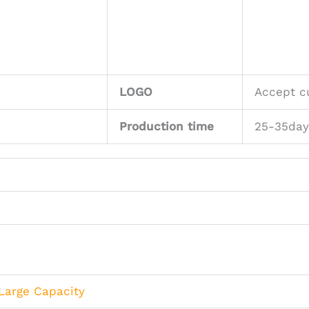
LOGO
Accept c
Production time
25-35day
Large Capacity