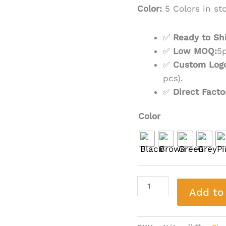
Color:
5 Colors in st
(D7104-
A)
✅
Ready to Sh
数
✅
Low MOQ:
5p
量
✅
Custom Log
pcs).
✅
Direct Facto
Color
Add to