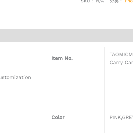
SKU：
N/A
分类：
Pho
TAOMICMI
Item No.
Carry Car
ustomization
Color
PINK,GR