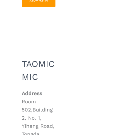
产
品
页
面
上
选
择
这
TAOMIC
些
MIC
选
项
Address
Room
502,Building
2, No. 1,
Yiheng Road,
Tongda