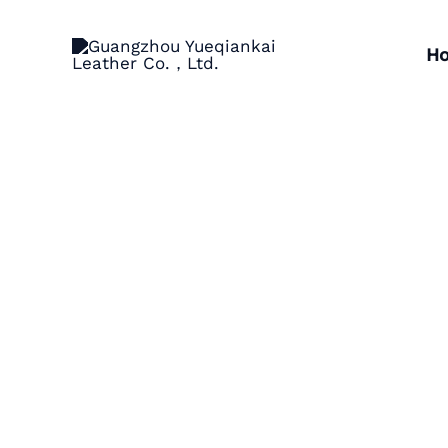
跳
至
H
内
容