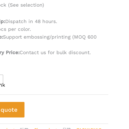
ock (See selection)
ip:
Dispatch in 48 hours.
cs per color.
o:
Support embossing/printing (MOQ 600
ry Price:
Contact us for bulk discount.
 quote