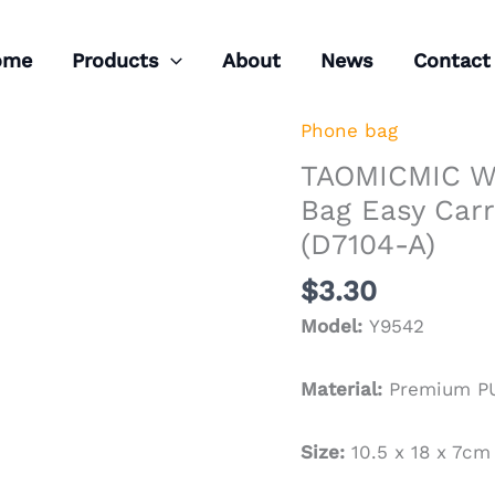
ome
Products
About
News
Contact
Phone bag
TAOMICMIC
Women's
TAOMICMIC W
Pu
Bag Easy Carr
Leather
(D7104-A)
Phone
Bag
$
3.30
Easy
Model:
Y9542
Carry
Card
Material:
Premium PU
Holder
for
Size:
10.5 x 18 x 7cm
Daily
Use