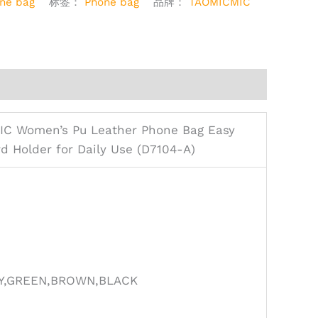
ne bag
标签：
Phone bag
品牌：
TAOMICMIC
C Women’s Pu Leather Phone Bag Easy
d Holder for Daily Use (D7104-A)
EY,GREEN,BROWN,BLACK