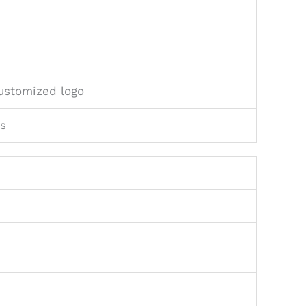
ustomized logo
s