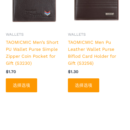
多
多
种
种
变
变
体。
体。
可
可
WALLETS
WALLETS
在
在
TAOMICMIC Men’s Short
TAOMICMIC Men Pu
产
产
PU Wallet Purse Simple
Leather Wallet Purse
品
品
Zipper Coin Pocket for
Biflod Card Holder for
页
页
Gift (S3230)
Gift (S3256)
面
面
$
1.70
$
1.30
上
上
选
选
选择选项
选择选项
择
择
这
这
些
些
选
选
项
项