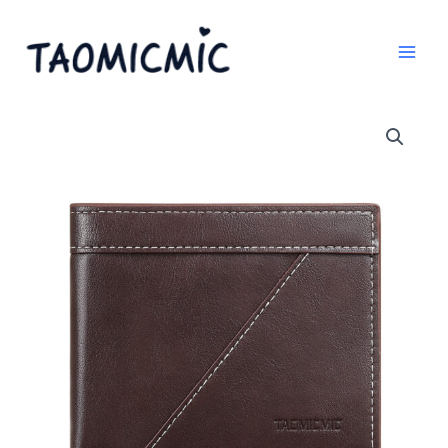
跳
至
内
容
TAOMICMIC
Short
Men's
Wallet
Purse
Luxury
Coin
&
Card
Purse
for
Gift
(S3259)
数