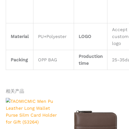
Accept
Material
PU+Polyester
LOGO
custom
logo
Production
Packing
OPP BAG
25-35d
time
相关产品
本
本
产
产
品
品
有
有
多
多