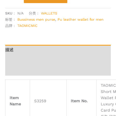
Alternative:
SKU：
N/A
分类：
WALLETS
标签：
Bussiness men purse
,
Pu leather wallet for men
品牌：
TAOMICMIC
描述
其他信息
用户评价 (0)
TAOMIC
Short M
Item
Wallet 
S3259
Item No.
Name
Luxury 
Card Pu