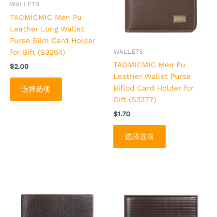
WALLETS
种
种
TAOMICMIC Men Pu
变
变
Leather Long Wallet
体。
体。
Purse Silm Card Holder
可
可
for Gift (S3264)
WALLETS
在
在
TAOMICMIC Men Pu
$
2.00
产
产
Leather Wallet Purse
品
品
Biflod Card Holder for
选择选项
页
页
Gift (S3277)
面
面
$
1.70
上
上
选
选
选择选项
择
择
这
这
些
些
选
选
本
本
项
项
产
产
品
品
有
有