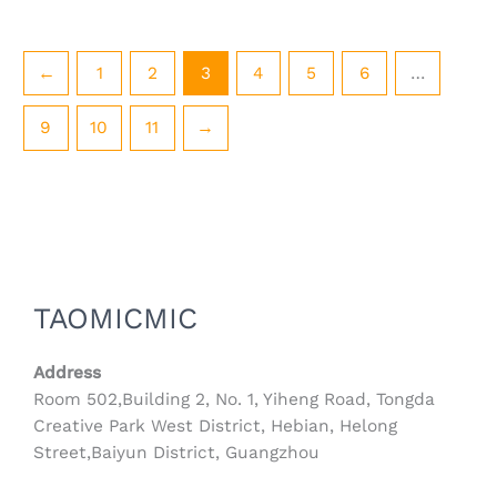
些
些
选
选
项
项
←
1
2
3
4
5
6
…
9
10
11
→
TAOMICMIC
Address
Room 502,Building 2, No. 1, Yiheng Road, Tongda
Creative Park West District, Hebian, Helong
Street,Baiyun District, Guangzhou