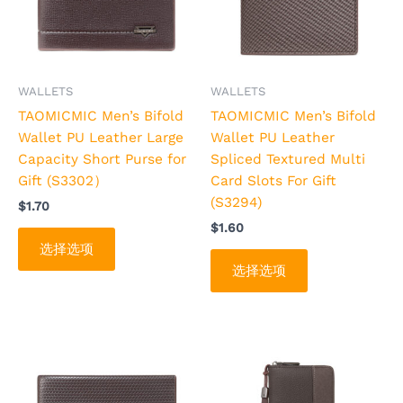
种
种
变
变
体。
体。
可
可
WALLETS
WALLETS
在
在
TAOMICMIC Men’s Bifold
TAOMICMIC Men’s Bifold
产
产
Wallet PU Leather Large
Wallet PU Leather
品
品
Capacity Short Purse for
Spliced Textured Multi
页
页
Gift (S3302）
Card Slots For Gift
面
面
(S3294)
$
1.70
上
上
$
1.60
选
选
选择选项
择
择
选择选项
这
这
些
些
选
选
项
项
本
本
产
产
品
品