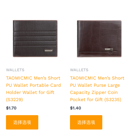
选
选
项
项
本
本
产
产
品
品
有
有
多
多
种
种
变
变
体。
体。
可
可
WALLETS
WALLETS
在
在
TAOMICMIC Men’s Short
TAOMICMIC Men’s Short
产
产
PU Wallet Portable Card
PU Wallet Purse Large
品
品
Holder Wallet for Gift
Capacity Zipper Coin
页
页
(S3229)
Pocket for Gift (S3235)
面
面
$
1.70
$
1.40
上
上
选
选
选择选项
选择选项
择
择
这
这