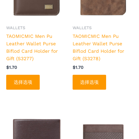
种
种
变
变
体。
体。
可
可
WALLETS
WALLETS
在
在
TAOMICMIC Men Pu
TAOMICMIC Men Pu
产
产
Leather Wallet Purse
Leather Wallet Purse
品
品
Biflod Card Holder for
Biflod Card Holder for
页
页
Gift (S3277)
Gift (S3278)
面
面
$
1.70
$
1.70
上
上
选
选
选择选项
选择选项
择
择
这
这
些
些
选
选
本
本
项
项
产
产
品
品
有
有
多
多