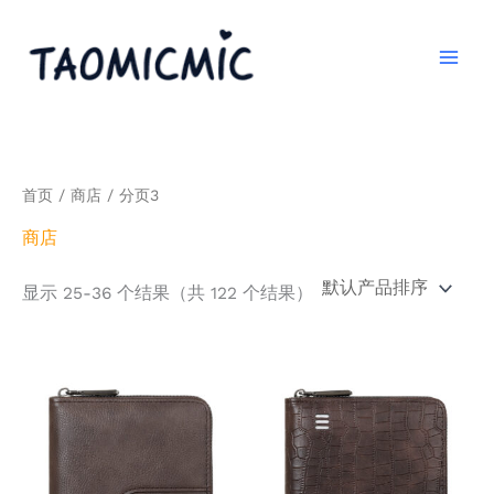
跳
至
内
容
首页
/
商店
/ 分页3
商店
显示 25-36 个结果（共 122 个结果）
本
本
产
产
品
品
有
有
多
多
种
种