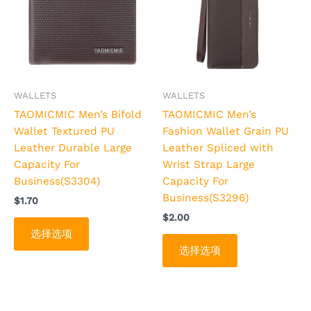
有
有
多
多
种
种
变
变
体。
体。
可
可
WALLETS
WALLETS
在
在
TAOMICMIC Men’s Bifold
TAOMICMIC Men’s
产
产
Wallet Textured PU
Fashion Wallet Grain PU
品
品
Leather Durable Large
Leather Spliced with
页
页
Capacity For
Wrist Strap Large
面
面
Business(S3304)
Capacity For
上
上
Business(S3296)
$
1.70
选
选
$
2.00
择
择
选择选项
这
这
选择选项
些
些
选
选
项
项
本
本