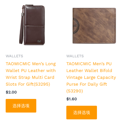
产
产
品
品
有
有
多
多
种
种
变
变
体。
体。
可
可
WALLETS
WALLETS
在
在
TAOMICMIC Men’s Long
TAOMICMIC Men’s PU
产
产
Wallet PU Leather with
Leather Wallet Bifold
品
品
Wrist Strap Multi Card
Vintage Large Capacity
页
页
Slots For Gift(S3295)
Purse For Daily Gift
面
面
(S3290)
$
2.00
上
上
$
1.60
选
选
选择选项
择
择
选择选项
这
这
些
些